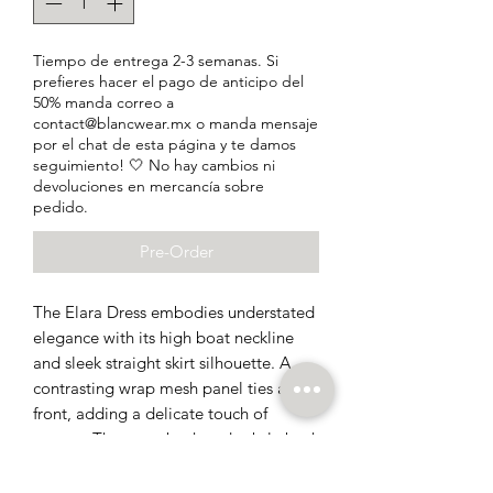
Tiempo de entrega 2-3 semanas. Si
prefieres hacer el pago de anticipo del
50% manda correo a
contact@blancwear.mx o manda mensaje
por el chat de esta página y te damos
seguimiento! 🤍 No hay cambios ni
devoluciones en mercancía sobre
pedido.
Pre-Order
The Elara Dress embodies understated
elegance with its high boat neckline
and sleek straight skirt silhouette. A
contrasting wrap mesh panel ties at the
front, adding a delicate touch of
texture. The open back and subtle back
split complete the design with a hint of
allure.