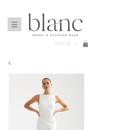
Envío gratuito en compras arriba de $3,000
mxn
MXN ($)