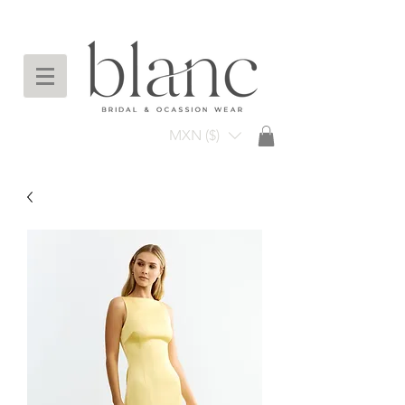
Envío gratuito en compras arriba de $3,000
mxn
MXN ($)