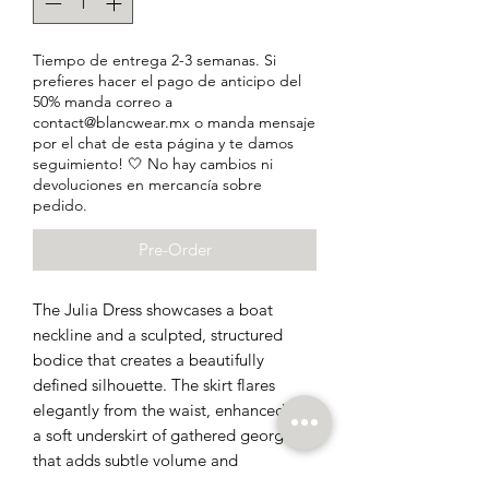
Tiempo de entrega 2-3 semanas. Si
prefieres hacer el pago de anticipo del
50% manda correo a
contact@blancwear.mx o manda mensaje
por el chat de esta página y te damos
seguimiento! 🤍 No hay cambios ni
devoluciones en mercancía sobre
pedido.
Pre-Order
The Julia Dress showcases a boat
neckline and a sculpted, structured
bodice that creates a beautifully
defined silhouette. The skirt flares
elegantly from the waist, enhanced by
a soft underskirt of gathered georgette
that adds subtle volume and
movement. A daring thigh-high split